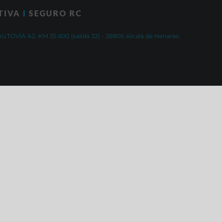
TIVA
I
SEGURO RC
AUTOVÍA A2, KM 35.600 (salida 32) - 28805 Alcalá de Henares,