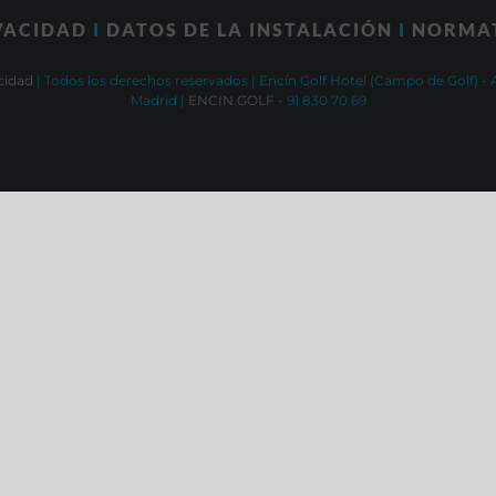
IVACIDAD
I
DATOS DE LA INSTALACIÓN
I
NORMA
cidad
| Todos los derechos reservados | Encín Golf Hotel (Campo de Golf) - 
Madrid |
ENCIN.GOLF
- 91 830 70 69