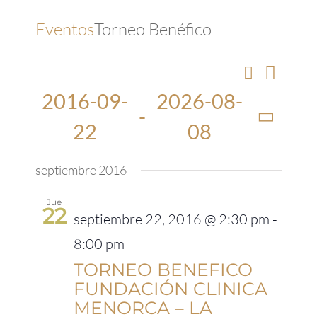
Eventos
Torneo Benéfico
Nav
Buscar
Navegación
Lista
de
2016-09-
2026-08-
de
búsqueda
 - 
y
vist
22
08
vistas
de
Seleccionar
de
Eventos
septiembre 2016
fecha.
Eve
Jue
22
septiembre 22, 2016 @ 2:30 pm
-
8:00 pm
TORNEO BENEFICO
FUNDACIÓN CLINICA
MENORCA – LA