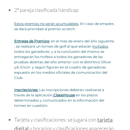
2ª pareja clasificada hándicap
Estos premios no serán acumulables
. En caso de empate ,
se dará prioridad al premio scratch.
Entrega de Premios
:
en el mes de enero del año siguiente
, se realizará un torneo de golf al que estarán
invitados
todos los ganadores y a la conclusión del mismo se
entregarán los trofeos a todos los ganadores de las
pruebas abiertas del año anterior con el distintivo Olivar
y/o Encín y según figuran en el cuadro de ganadores
expuesto en los medios oficiales de comunicación del
Club.
Inscripciones:
Las inscripciones deberán realizarse a
través de la aplicación
ClappHouse
en los plazos
determinados y comunicados en la información del
torneo en cuestión.
Tarjeta y clasificaciones: se jugará con
tarjeta
digital
y horarios y clasificaciones aparecerán