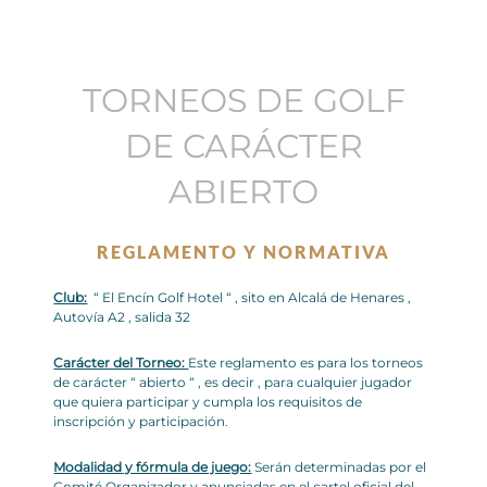
TORNEOS DE GOLF
DE CARÁCTER
ABIERTO
REGLAMENTO Y NORMATIVA
Club:
“ El Encín Golf Hotel “ , sito en Alcalá de Henares ,
Autovía A2 , salida 32
Carácter del Torneo:
Este reglamento es para los torneos
de carácter “ abierto “ , es decir , para cualquier jugador
que quiera participar y cumpla los requisitos de
inscripción y participación.
Modalidad y fórmula de juego:
Serán determinadas por el
Comité Organizador y anunciadas en el cartel oficial del