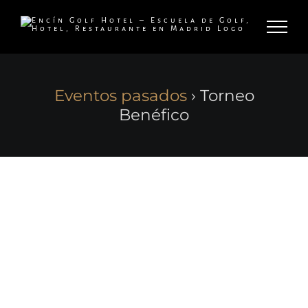
Skip
to
content
Eventos pasados
› Torneo
Benéfico