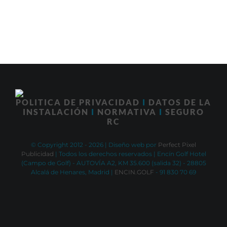
POLITICA DE PRIVACIDAD
I
DATOS DE LA
INSTALACIÓN
I
NORMATIVA
I
SEGURO
RC
© Copyright 2012 -
2026 | Diseño web por
Perfect Pixel
Publicidad
| Todos los derechos reservados | Encín Golf Hotel
(Campo de Golf) - AUTOVÍA A2, KM 35.600 (salida 32) - 28805
Alcalá de Henares, Madrid |
ENCIN.GOLF
- 91 830 70 69