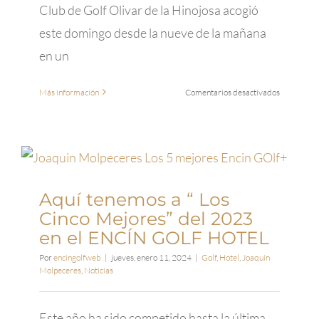
Club de Golf Olivar de la Hinojosa acogió
este domingo desde la nueve de la mañana
en un
en
Más información
Comentarios desactivados
Los
mejores
del
año
se
vieron
Aquí tenemos a “ Los
las
caras
Cinco Mejores” del 2023
en
en el ENCÍN GOLF HOTEL
el
Olivar
Por
encingolfweb
|
jueves, enero 11, 2024
|
Golf
,
Hotel
,
Joaquin
Molpeceres
,
Noticias
de
la
Hinojosa
Este año ha sido competido hasta la última
en