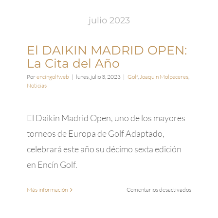
match
play
julio 2023
2023
WAGC
El DAIKIN MADRID OPEN:
La Cita del Año
Por
encingolfweb
|
lunes, julio 3, 2023
|
Golf
,
Joaquin Molpeceres
,
Noticias
El Daikin Madrid Open, uno de los mayores
torneos de Europa de Golf Adaptado,
celebrará este año su décimo sexta edición
en Encín Golf.
en
Más información
Comentarios desactivados
El
DAIKIN