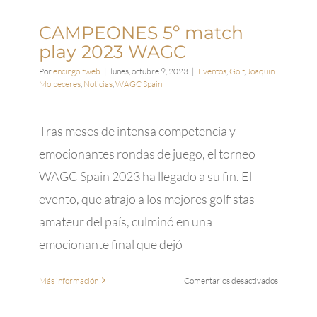
CAMPEONES 5º match
play 2023 WAGC
Por
encingolfweb
|
lunes, octubre 9, 2023
|
Eventos
,
Golf
,
Joaquin
Molpeceres
,
Noticias
,
WAGC Spain
Tras meses de intensa competencia y
emocionantes rondas de juego, el torneo
WAGC Spain 2023 ha llegado a su fin. El
evento, que atrajo a los mejores golfistas
amateur del país, culminó en una
emocionante final que dejó
en
Más información
Comentarios desactivados
CAMPEO
5º