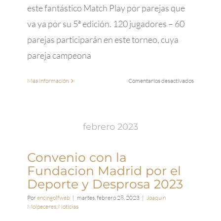
este fantástico Match Play por parejas que
va ya por su 5ª edición. 120 jugadores – 60
parejas participarán en este torneo, cuya
pareja campeona
en
Más información
Comentarios desactivados
El
Encín
Golf
albergará
febrero 2023
la
5ª
Edición
Convenio con la
del
Fundacion Madrid por el
Match
Deporte y Desprosa 2023
Play
WAGC
Por
encingolfweb
|
martes, febrero 28, 2023
|
Joaquin
Parejas
Molpeceres
,
Noticias
–