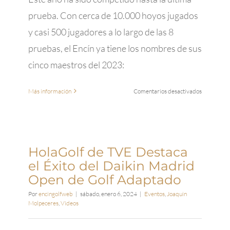
un
prueba. Con cerca de 10.000 hoyos jugados
gran
y casi 500 jugadores a lo largo de las 8
día
de
pruebas, el Encín ya tiene los nombres de sus
golf
cinco maestros del 2023:
en
Más información
Comentarios desactivados
Aquí
tenemos
a
“
Los
HolaGolf de TVE Destaca
Cinco
el Éxito del Daikin Madrid
Mejores”
Open de Golf Adaptado
del
2023
Por
encingolfweb
|
sábado, enero 6, 2024
|
Eventos
,
Joaquin
en
Molpeceres
,
Videos
el
ENCÍN