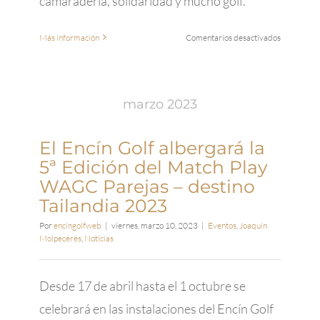
camaradería, solidaridad y mucho golf.
en
Más información
Comentarios desactivados
Torneo
Benéfico
Fundación
por
marzo 2023
el
Deporte
El Encín Golf albergará la
5ª Edición del Match Play
WAGC Parejas – destino
Tailandia 2023
Por
encingolfweb
|
viernes, marzo 10, 2023
|
Eventos
,
Joaquin
Molpeceres
,
Noticias
Desde 17 de abril hasta el 1 octubre se
celebrará en las instalaciones del Encín Golf