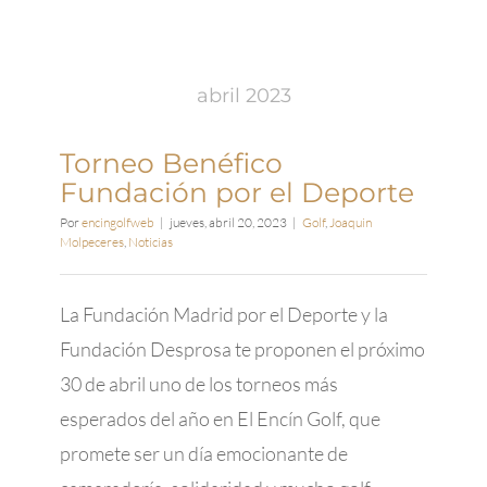
Jornada
con
alumnos
de
abril 2023
las
escuela
del
Torneo Benéfico
Encín
Fundación por el Deporte
y
del
Por
encingolfweb
|
jueves, abril 20, 2023
|
Golf
,
Joaquin
Molpeceres
,
Noticias
Olivar
La Fundación Madrid por el Deporte y la
Fundación Desprosa te proponen el próximo
30 de abril uno de los torneos más
esperados del año en El Encín Golf, que
promete ser un día emocionante de