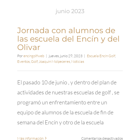
MADRID
OPEN:
junio 2023
La
Cita
del
Jornada con alumnos de
Año
las escuela del Encín y del
Olivar
Por
encingolfweb
|
jueves, junio 29, 2023
|
Escuela Encín Golf
,
Eventos
,
Golf
,
Joaquin Molpeceres
,
Noticias
El pasado 10 de junio , y dentro del plan de
actividades de nuestras escuelas de golf , se
programó un enfrentamiento entre un
equipo de alumnos de la escuela de fin de
semana del Encín y otro de la escuela
en
Más información
Comentarios desactivados