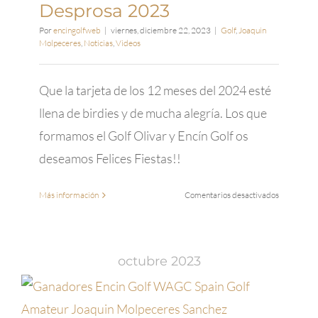
Desprosa 2023
Open
de
Por
encingolfweb
|
viernes, diciembre 22, 2023
|
Golf
,
Joaquin
Golf
Molpeceres
,
Noticias
,
Videos
Adaptado
Que la tarjeta de los 12 meses del 2024 esté
llena de birdies y de mucha alegría. Los que
formamos el Golf Olivar y Encín Golf os
deseamos Felices Fiestas!!
en
Más información
Comentarios desactivados
Video
felicitación
Navidad
Desprosa
octubre 2023
2023