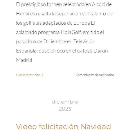
GOLF
El prestigioso torneo celebrado en Alcalá de
HOTEL
Henares resalta la superación y el talento de
los golfistas adaptados de Europa El
aclamado programa HolaGolf, emitido el
pasado 6 de Diciembre en Televisión
Española, puso el foco en el exitoso Daikin
Madrid
en
Más información
Comentarios desactivados
HolaGolf
de
TVE
Destaca
diciembre
el
2023
Éxito
del
Daikin
Video felicitación Navidad
Madrid