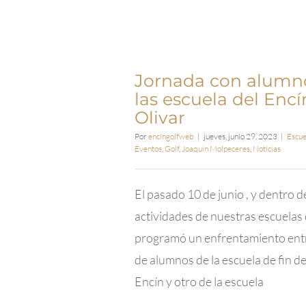
Jornada con alumn
las escuela del Encí
Olivar
Por
encingolfweb
|
jueves, junio 29, 2023
|
Escue
Eventos
,
Golf
,
Joaquin Molpeceres
,
Noticias
El pasado 10 de junio , y dentro d
actividades de nuestras escuelas d
programó un enfrentamiento ent
de alumnos de la escuela de fin d
Encín y otro de la escuela