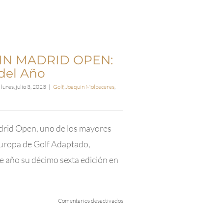
KIN MADRID OPEN:
 del Año
lunes, julio 3, 2023
|
Golf
,
Joaquin Molpeceres
,
drid Open, uno de los mayores
uropa de Golf Adaptado,
e año su décimo sexta edición en
en
Comentarios desactivados
El