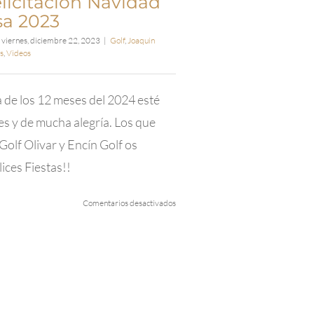
elicitación Navidad
sa 2023
viernes, diciembre 22, 2023
|
Golf
,
Joaquin
s
,
Videos
a de los 12 meses del 2024 esté
ies y de mucha alegría. Los que
olf Olivar y Encín Golf os
ices Fiestas!!
en
Comentarios desactivados
Video
felicitación
Navidad
Desprosa
2023