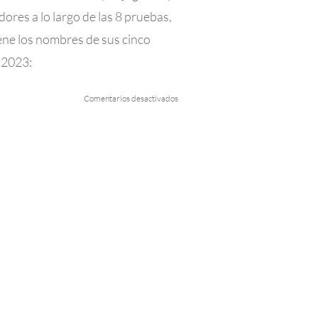
dores a lo largo de las 8 pruebas,
iene los nombres de sus cinco
 2023:
en
Comentarios desactivados
Aquí
tenemos
a
“
Los
Cinco
Mejores”
del
2023
en
el
ENCÍN
GOLF
HOTEL