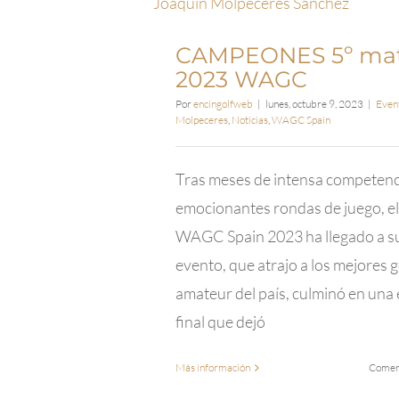
CAMPEONES 5º mat
2023 WAGC
Por
encingolfweb
|
lunes, octubre 9, 2023
|
Even
Molpeceres
,
Noticias
,
WAGC Spain
Tras meses de intensa competenc
emocionantes rondas de juego, e
WAGC Spain 2023 ha llegado a su 
evento, que atrajo a los mejores g
amateur del país, culminó en un
final que dejó
Más información
Coment