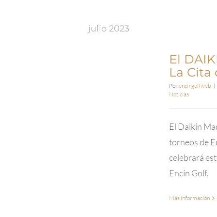
5º
match
play
julio 2023
2023
WAGC
El DAI
La Cita
Por
encingolfweb
|
Noticias
El Daikin Ma
torneos de E
celebrará est
Encín Golf.
Más información