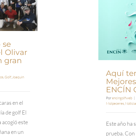
 se
l Olivar
n gran
Aquí te
os
,
Golf
,
Joaquin
Mejores
ENCÍN 
Por
encingolfweb
|
caras en el
Molpeceres
,
Noticia
ía de golf El
a acogió este
Este año ha s
ñana en un
prueba. Con 