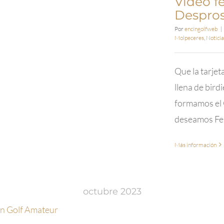
Video f
Madrid
Despro
Open
de
Por
encingolfweb
|
Golf
Molpeceres
,
Noticia
Adaptado
Que la tarjet
llena de bird
formamos el G
deseamos Fel
Más información
octubre 2023