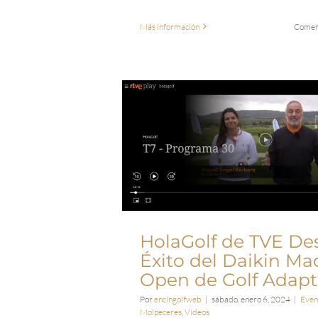
Más información
Coment
HolaGolf de TVE Des
Éxito del Daikin Ma
Open de Golf Adap
Por
encingolfweb
|
sábado, enero 6, 2024
|
Even
Molpeceres
,
Videos