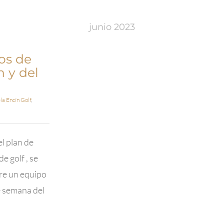
junio 2023
os de
n y del
la Encín Golf
,
el plan de
e golf , se
re un equipo
e semana del