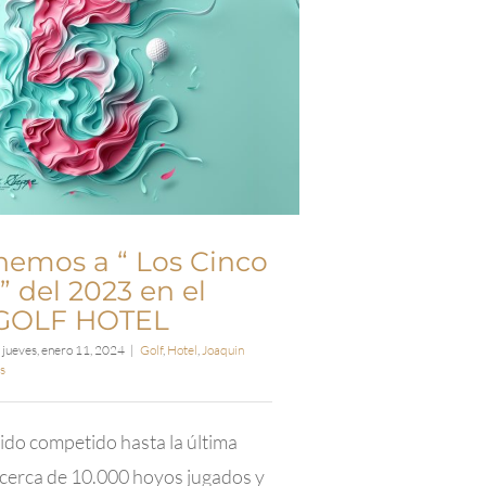
nemos a “ Los Cinco
” del 2023 en el
GOLF HOTEL
jueves, enero 11, 2024
|
Golf
,
Hotel
,
Joaquin
s
ido competido hasta la última
cerca de 10.000 hoyos jugados y