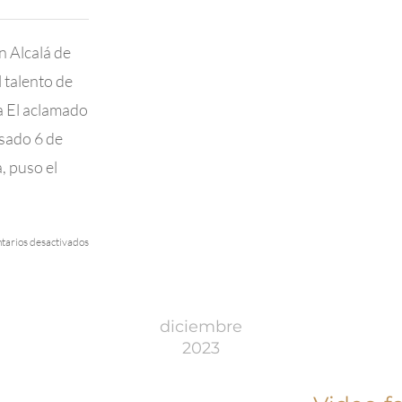
golf
n Alcalá de
 talento de
a El aclamado
sado 6 de
, puso el
en
arios desactivados
HolaGolf
de
TVE
Destaca
diciembre
el
2023
Éxito
del
Daikin