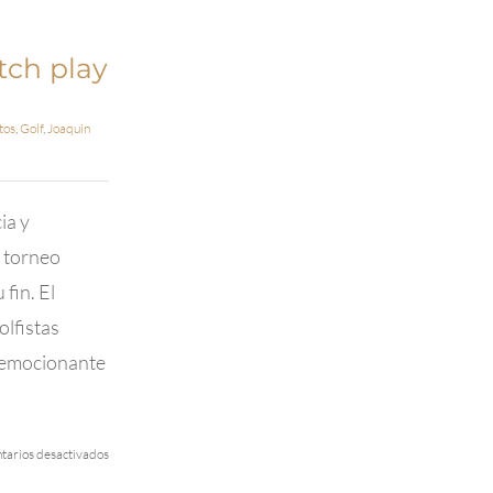
ch play
tos
,
Golf
,
Joaquin
ia y
l torneo
fin. El
olfistas
a emocionante
en
arios desactivados
CAMPEONES