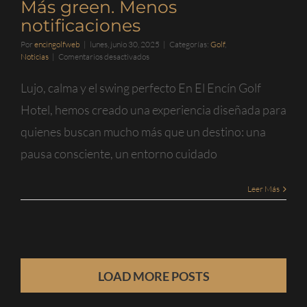
Más green. Menos
notificaciones
Por
encingolfweb
|
lunes, junio 30, 2025
|
Categorías:
Golf
,
en
Noticias
|
Comentarios desactivados
Más
green.
Lujo, calma y el swing perfecto En El Encín Golf
Menos
notificaciones
Hotel, hemos creado una experiencia diseñada para
quienes buscan mucho más que un destino: una
pausa consciente, un entorno cuidado
Leer Más
LOAD MORE POSTS