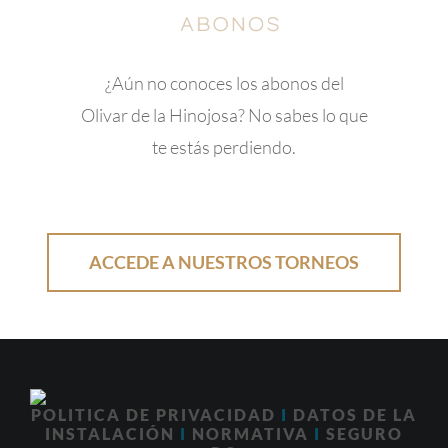
¿Aún no conoces los abonos del
Olivar de la Hinojosa? No sabes lo que
te estás perdiendo.
ACCEDE A NUESTROS TORNEOS
POLITICA DE PRIVACIDAD
I
DATOS DE LA
INSTALACIÓN
I
NORMATIVA
I
SEGURO