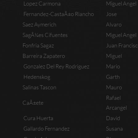
Lopez Carmona
Miguel Angel
Fernandez-CastaÃ±o Riancho
Jose
Saez Aymerich
Alvaro
SagÃ¼es Cifuentes
Miguel Angel
Fonfria Sagaz
Juan Francis
Barreira Zapatero
Miguel
Gonzalez Del Rey Rodriguez
Mario
Hedenskog
Garth
Salinas Tascon
Mauro
Rafael
CaÃ±ete
Arcangel
Cura Huerta
David
Gallardo Fernandez
Susana