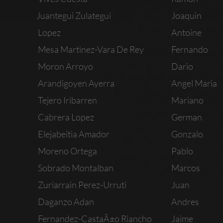
Juantegui Zulategui
Joaquin
Lopez
Antoine
Mesa Martinez-Vara De Rey
Fernando
Moron Arroyo
Dario
Arandigoyen Ayerra
Angel Maria
Tejero Iribarren
Mariano
Cabrera Lopez
German
Elejabeitia Amador
Gonzalo
Moreno Ortega
Pablo
Sobrado Montalban
Marcos
Zuriarrain Perez-Urruti
Juan
Daganzo Adan
Andres
Fernandez-CastaÃ±o Riancho
Jaime