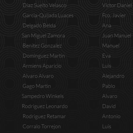
Diaz Suelto Velasco
Victor Daniel
Garcia-Quijada Luaces
Fco. Javier
Delgado Belda
Ana
San Miguel Zamora
Juan Manuel
Benitez Gonzalez
Manuel
Dominguez Martin
Eva
Armiens Aparicio
Luis
Alvaro Alvaro
Alejandro
Gago Martin
Pablo
Sampedro Winkels
Alvaro
Rodriguez Leonardo
David
Rodriguez Retamar
Antonio
Corralo Torrejon
Luis