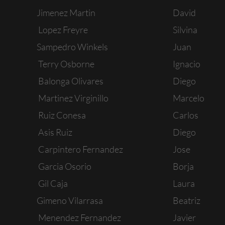
Jimenez Martin
David
Lopez Freyre
Silvina
Sampedro Winkels
Juan
Terry Osborne
Ignacio
Balonga Olivares
Diego
Martinez Virginillo
Marcelo
Ruiz Conesa
Carlos
Asis Ruiz
Diego
Carpintero Fernandez
Jose
Garcia Osorio
Borja
Gil Caja
Laura
Gimeno Vilarrasa
Beatriz
Menendez Fernandez
Javier