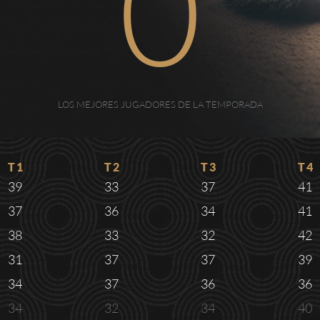
0
LOS MEJORES JUGADORES DE LA TEMPORADA
T1
T2
T3
T4
39
33
37
41
37
36
34
41
38
33
32
42
31
37
37
39
34
37
36
36
34
32
34
40