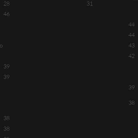
28
31
46
44
44
co
43
42
39
39
39
38
38
38