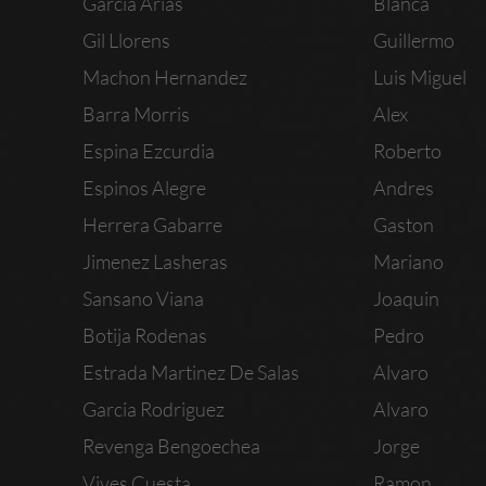
Garcia Arias
Blanca
Gil Llorens
Guillermo
Machon Hernandez
Luis Miguel
Barra Morris
Alex
Espina Ezcurdia
Roberto
Espinos Alegre
Andres
Herrera Gabarre
Gaston
Jimenez Lasheras
Mariano
Sansano Viana
Joaquin
Botija Rodenas
Pedro
Estrada Martinez De Salas
Alvaro
Garcia Rodriguez
Alvaro
Revenga Bengoechea
Jorge
Vives Cuesta
Ramon