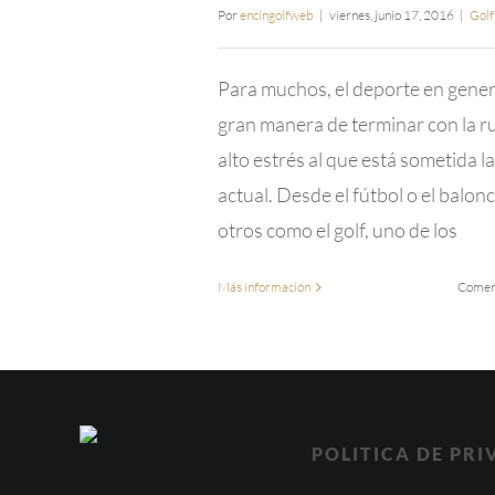
Por
encingolfweb
|
viernes, junio 17, 2016
|
Golf
Para muchos, el deporte en gener
gran manera de terminar con la ru
alto estrés al que está sometida l
actual. Desde el fútbol o el balon
otros como el golf, uno de los
Más información
Coment
POLITICA DE PR