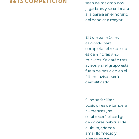
de la COMPETICIÓN
sean de máximo dos
jugadores y se colocará
a la pareja en el horario
del handicap mayor.
El tiempo máximo
asignado para
completar el recorrido
es de 4 horas y 45
minutos. Se darán tres
avisos y si el grupo está
fuera de posición en el
último aviso , será
descalificado.
Si no se facilitan
posiciones de bandera
numéricas , se
establecerá el código
de colores habitual del
club: rojo/fondo –
amarillo/medio y
blanco/corto