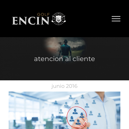
Skip
to
content
atencion al cliente
junio 2016